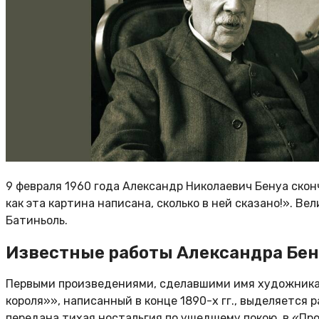
9 февраля 1960 года Александр Николаевич Бенуа скон
как эта картина написана, сколько в ней сказано!».
Вел
Батиньоль.
Известные работы Александра Бен
Первыми произведениями, сделавшими имя художника и
короля»», написанный в конце 1890-х гг., выделяется
передана тихая ностальгия по ушедшему покою, в «Про