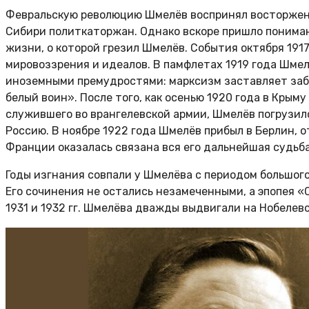
Февральскую революцию Шмелёв воспринял восторженн
Сибири политкаторжан. Однако вскоре пришло пониман
жизни, о которой грезил Шмелёв. События октября 191
мировоззрения и идеалов. В памфлетах 1919 года Шме
иноземными премудростями: марксизм заставляет забы
белый воин». После того, как осенью 1920 года в Кры
служившего во врангелевской армии, Шмелёв погрузилс
Россию. В ноябре 1922 года Шмелёв прибыл в Берлин, о
Франции оказалась связана вся его дальнейшая судьба
Годы изгнания совпали у Шмелёва с периодом большого 
Его сочинения не остались незамеченными, а эпопея 
1931 и 1932 гг. Шмелёва дважды выдвигали на Нобелев