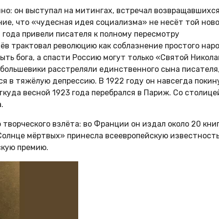
о: он выступал на митингах, встречал возвращавшихся
ие, что «чудесная идея социализма» не несёт той нов
7 года привели писателя к полному пересмотру
лёв трактовал революцию как соблазнение простого нар
ть бога, а спасти Россию могут только «Святой Никола
му большевики расстреляли единственного сына писателя
я в тяжёлую депрессию. В 1922 году он навсегда покин
ткуда весной 1923 года перебрался в Париж. Со столице
.
творческого взлёта: во Франции он издал около 20 книг
«Солнце мёртвых» принесла всеевропейскую известность
скую премию.