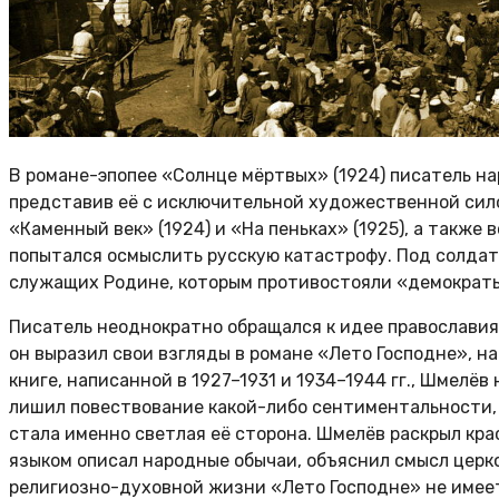
В романе-эпопее «Солнце мёртвых» (1924) писатель н
представив её с исключительной художественной сил
«Каменный век» (1924) и «На пеньках» (1925), а также
попытался осмыслить русскую катастрофу. Под солдат
служащих Родине, которым противостояли «демократы
Писатель неоднократно обращался к идее православия
он выразил свои взгляды в романе «Лето Господне», н
книге, написанной в 1927–1931 и 1934–1944 гг., Шмелёв
лишил повествование какой-либо сентиментальности, 
стала именно светлая её сторона. Шмелёв раскрыл кр
языком описал народные обычаи, объяснил смысл церк
религиозно-духовной жизни «Лето Господне» не имеет