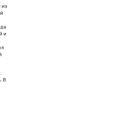
 из
ой
ода
й и
,
ул
й
.
. В