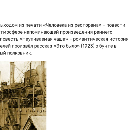
выходом из печати «Человека из ресторана» – повести,
 атмосфере напоминающей произведения раннего
 повесть «Неупиваемая чаша» – романтическая история 
лей произвёл рассказ «Это было» (1923) о бунте в
ый полковник.