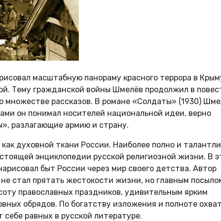
арисовал масштабную панораму красного террора в Крым
ой. Тему гражданской войны Шмелёв продолжил в повес
 во множестве рассказов. В романе «Солдаты» (1930) Шм
ами он понимал носителей национальной идеи, верно
», разлагающие армию и страну.
 как духовной ткани России. Наиболее полно и талантл
астоящей энциклопедии русской религиозной жизни. В э
 нарисовал быт России через мир своего детства. Автор
не стал прятать жестокости жизни, но главным посыло
асоту православных праздников, удивительным ярким
овных обрядов. По богатству изложения и полноте охва
 себе равных в русской литературе.