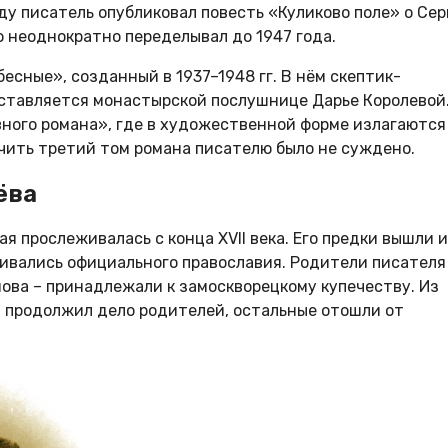
у писатель опубликовал повесть «Куликово поле» о Сер
 неоднократно переделывал до 1947 года.
сные», созданный в 1937–1948 гг. В нём скептик-
ставляется монастырской послушнице Дарье Королевой
ного романа», где в художественной форме излагаются
нчить третий том романа писателю было не суждено.
ёва
я прослеживалась с конца XVII века. Его предки вышли 
живались официального православия. Родители писателя
ова – принадлежали к замоскворецкому купечеству. Из
 продолжил дело родителей, остальные отошли от