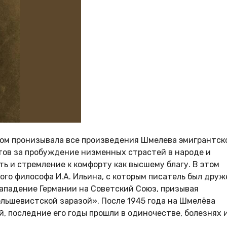
ом пронизывала все произведения Шмелева эмигрантск
тов за пробуждение низменных страстей в народе и
ь и стремление к комфорту как высшему благу. В этом
го философа И.А. Ильина, с которым писатель был друж
ападение Германии на Советский Союз, призывая
ольшевистской заразой». После 1945 года на Шмелёва
, последние его годы прошли в одиночестве, болезнях 