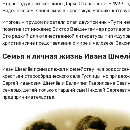
– простодушной женщине Дарье Степановне. В 1939 год
Радонежском, явившемся в Советскую Россию, которую
Итоговым трудом писателя стал двухтомник «Пути небе
позитивист инженер Виктор Вейденгаммер противопо
Это редкий для отечественной литературы тип «духов
христианские представления о мире и человеке. Зако
Семья и личная жизнь Ивана Шмел
Иван Шмелёв принадлежал к семейству, чья родословна
крестьян старообрядческого села Гуслицы, но придер
Сергей Иванович Шмелёв и Евлампия Гавриловна Савин
семерых детей только старший сын Николай Сергеевич
предпринимательства.