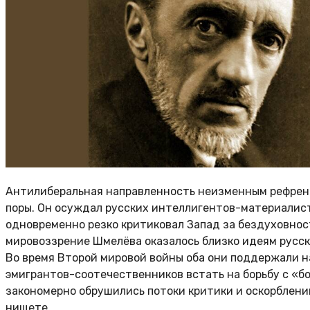
Антилиберальная направленность неизменным рефрен
поры. Он осуждал русских интеллигентов-материалис
одновременно резко критиковал Запад за бездуховност
мировоззрение Шмелёва оказалось близко идеям русско
Во время Второй мировой войны оба они поддержали н
эмигрантов-соотечественников встать на борьбу с «б
закономерно обрушились потоки критики и оскорблений
нищете.