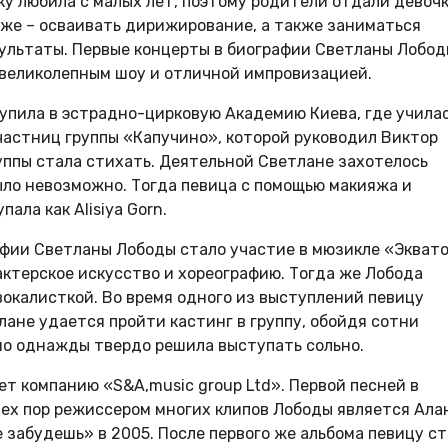
ку любила с малых лет, поэтому родители отдали девочк
зже – осваивать дирижирование, а также заниматься
зультаты. Первые концерты в биографии Светланы Лобо
ь великолепным шоу и отличной импровизацией.
упила в эстрадно-цирковую Академию Киева, где учила
частниц группы «Капучино», которой руководил Виктор
уппы стала стихать. Деятельной Светлане захотелось
было невозможно. Тогда певица с помощью макияжа и
ла как Alisiya Gorn.
фии Светланы Лободы стало участие в мюзикле «Эквато
актерское искусство и хореографию. Тогда же Лобода
 вокалисткой. Во время одного из выступлений певицу
лане удается пройти кастинг в группу, обойдя сотни
 но однажды твердо решила выступать сольно.
ет компанию «S&A,music group Ltd». Первой песней в
тех пор режиссером многих клипов Лободы является Ала
 забудешь» в 2005. После первого же альбома певицу с