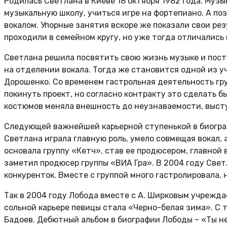
Родилась Светлана в Киеве 18 октября 1982 года. Музы
музыкальную школу, учиться игре на фортепиано. А по
вокалом. Упорные занятия вскоре же показали свои ре
проходили в семейном кругу, но уже тогда отличалис
Светлана решила посвятить свою жизнь музыке и пост
на отделении вокала. Тогда же становится одной из у
Дорошенко. Со временем гастрольная деятельность гр
покинуть проект, но согласно контракту это сделать 
костюмов меняла внешность до неузнаваемости, выступа
Следующей важнейшей карьерной ступенькой в биогра
Светлана играла главную роль, умело совмещая вокал, 
основала группу «Кетч», став ее продюсером, главной
заметил продюсер группы «ВИА Гра». В 2004 году Свет
конкуренток. Вместе с группой много гастролировала,
Так в 2004 году Лобода вместе с А. Ширковым учрежда
сольной карьере певицы стала «Черно-белая зима». С 
Бадоев. Дебютный альбом в биографии Лободы – «Ты не