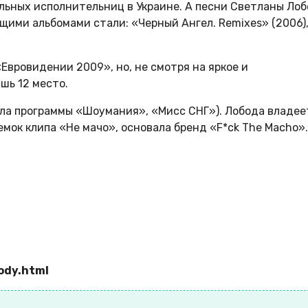
ельных исполнительниц в Украине. А песни Светланы Ло
ими альбомами стали: «Черный Ангел. Remixes» (2006)
«Евровидении 2009», но, не смотря на яркое и
шь 12 место.
ела программы «Шоумания», «Мисс СНГ»). Лобода владее
емок клипа «Не мачо», основала бренд «F*ck The Macho».
body.html