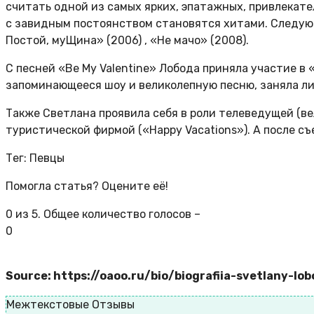
считать одной из самых ярких, эпатажных, привлекат
с завидным постоянством становятся хитами. Следующ
Постой, муЩина» (2006) , «Не мачо» (2008).
С песней «Be My Valentine» Лобода приняла участие в 
запоминающееся шоу и великолепную песню, заняла ли
Также Светлана проявила себя в роли телеведущей (в
туристической фирмой («Happy Vacations»). А после съ
Тег: Певцы
Помогла статья? Оцените её!
0
из
5
. Общее количество голосов –
0
Source: https://oaoo.ru/bio/biografiia-svetlany-lo
Межтекстовые Отзывы