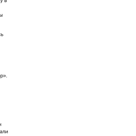
у в
ды
сь
р».
н
тали