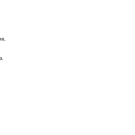
ия,
э.