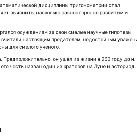
математической дисциплины тригонометрии стал
ляет выяснить, насколько разносторонне развитым и
ргался осуждениям за свои смелые научные гипотезы.
 и считали настоящим предателем, недостойным уважен
сны для смелого ученого.
 Предположительно, он ушел из жизни в 230 году до н. 
 его честь назван один из кратеров на Луне и астериод.
l