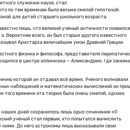
етного служения науке, стал
то по тем временам было весьма смелой гипотезой.
зной для детей старшего школьного возраста.
звестно лишь, что великий учёный античности появился
. э. Вероятнее всего, он был старше другого известного
называл Аристарха величайшим умом Древней Греции.
естного физика и философа, представителя перипатиче
ходился в центре эллинизма — Александрии, где занима
ению которой он отдавал всё время. Учёного волновали
енных наблюдений и математических вычислений он при
м того времени эта теория была очень смелой, однако
о наших дней сохранилось лишь одно сочинение «О
еский учёный стал первым, кто попытался вычислить
у ними. До него астрономы лишь высказывали свои