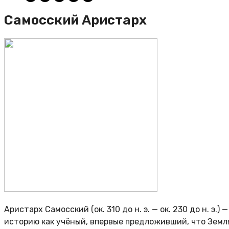
Самосский Аристарх
Аристарх Самосский (ок. 310 до н. э. — ок. 230 до н. э
историю как учёный, впервые предложивший, что Земл