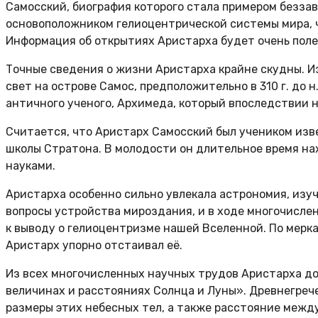
Самосский, биография которого стала примером беззав
основоположником гелиоцентрической системы мира, ч
Информация об открытиях Аристарха будет очень поле
Точные сведения о жизни Аристарха крайне скудны. И
свет на острове Самос, предположительно в 310 г. до н
античного ученого, Архимеда, который впоследствии 
Считается, что Аристарх Самосский был учеником изв
школы Стратона. В молодости он длительное время на
науками.
Аристарха особенно сильно увлекала астрономия, изуч
вопросы устройства мироздания, и в ходе многочисл
к выводу о гелиоцентризме нашей Вселенной. По мерка
Аристарх упорно отстаивал её.
Из всех многочисленных научных трудов Аристарха д
величинах и расстояниях Солнца и Луны». Древнегреч
размеры этих небесных тел, а также расстояние межд