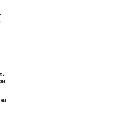
м
ет
т
сь
ом,
ием