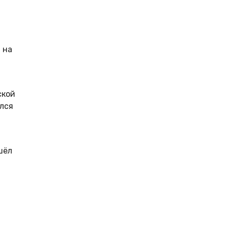
 на
ской
лся
шёл