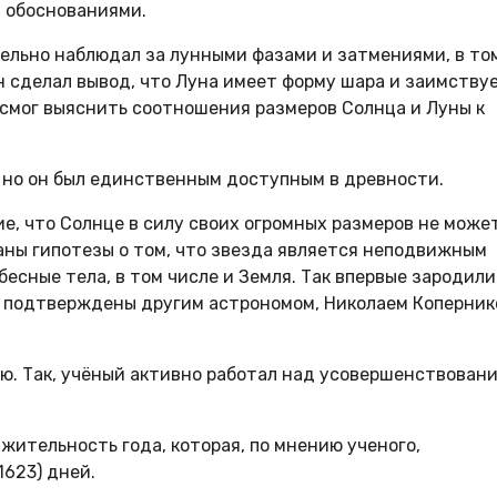
 обоснованиями.
ельно наблюдал за лунными фазами и затмениями, в то
н сделал вывод, что Луна имеет форму шара и заимству
 смог выяснить соотношения размеров Солнца и Луны к
 но он был единственным доступным в древности.
е, что Солнце в силу своих огромных размеров не може
заны гипотезы о том, что звезда является неподвижным
есные тела, в том числе и Земля. Так впервые зародили
и подтверждены другим астрономом, Николаем Коперник
ию. Так, учёный активно работал над усовершенствован
ительность года, которая, по мнению ученого,
623) дней.