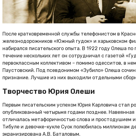
После кратковременной службы телефонистом в Красно
железнодорожников «Южный гудок» и харьковском фили
набирался писательского опыта. В 1922 году Олеша по
течение нескольких лет он сотрудничал с газетой «Гу
первоклассным коллективом – помимо одесситов, в не
Паустовский. Под псевдонимом «Зубило» Олеша сочин
признание. Лучшие из них выходили отдельными сбор
Творчество Юрия Олеши
Первым писательским успехом Юрия Карловича стал ро
опубликованный четырьмя годами позднее. Навеянная
отличалась метафоричностью слова и простодушием и
Тибуле и девочке-кукле Суок полюбилась миллионам дет
экранизирована А.В. Баталовым.