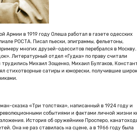
й Армии в 1919 году Олеша работал в газете одесских
але РОСТА. Писал пьески, эпиграммы, фельетоны,
 примеру многих друзей-одесситов перебрался в Москву.
док». Литературный отдел «Гудка» по праву считали
м трудились Михаил Зощенко, Михаил Булгаков, Констан
ял стихотворные сатиры и юморески, получившие широ
никами.
ман-сказка «Три толстяка», написанный в 1924 году и
 революционными событиями и фактами личной жизни к
зложения. История об оружейнике Просперо, канатоход
ей. Она не раз ставилась на сцене, а в 1966 году была