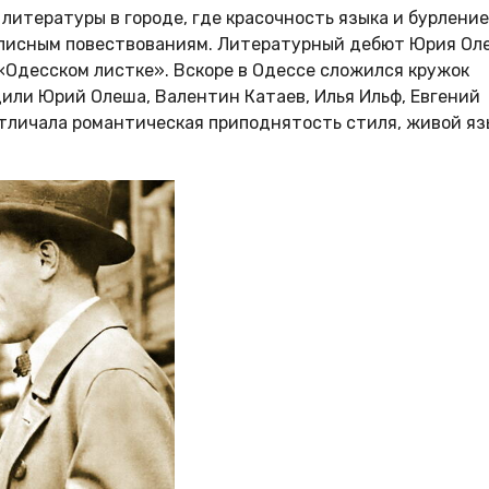
итературы в городе, где красочность языка и бурление
описным повествованиям. Литературный дебют Юрия Ол
 «Одесском листке». Вскоре в Одессе сложился кружок
дили Юрий Олеша, Валентин Катаев, Илья Ильф, Евгений
 отличала романтическая приподнятость стиля, живой яз