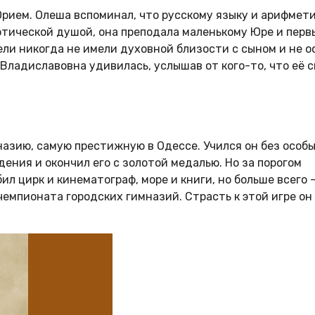
 Юрием. Олеша вспоминал, что русскому языку и арифмет
этической душой, она преподала маленькому Юре и перв
ли никогда не имели духовной близости с сыном и не о
а Владиславовна удивилась, услышав от кого-то, что её 
назию, самую престижную в Одессе. Учился он без особ
ения и окончил его с золотой медалью. Но за порогом
л цирк и кинематограф, море и книги, но больше всего 
чемпионата городских гимназий. Страсть к этой игре он