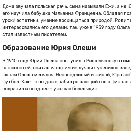
Дома звучала польская речь, сына называли Ежи, а не
его научила бабушка Мальвина Францевна. Обладая по
уроки эстетики, умение восхищаться природой. Родите
интересовались его делами: так, уже в 1939 году Ольг
стал известным писателем.
Образование Юрия Олеши
В 1910 году Юрий Олеша поступил в Ришельевскую гим
сложностей, считался одним из лучших учеников завед
школы Олеша менялся. Непоседливый и живой, Юра люби
футбол. Как-то он даже забил решающий гол в финале 
сохранил и позднее – уже как болельщик.