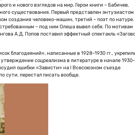
го и нового взглядов на мир. Герои книги – Бабичев,
нного существования. Первый представлен энтузиастом
ом создания человеко-машин, третий – поэт по натуре.
стребованным – под ним Олеша вывел себя. По мотивам
ангова А.Д. Попов поставил эффектный спектакль «Загов
сок благодеяний», написанные в 1928–1930 гг., укрепил
утверждение соцреализма в литературе в начале 1930-х
 осудил ошибки «Зависти» на I Всесоюзном съезде
по сути, перестал писать вообще.