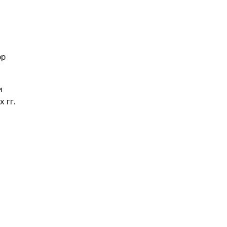
ор
и
 гг.