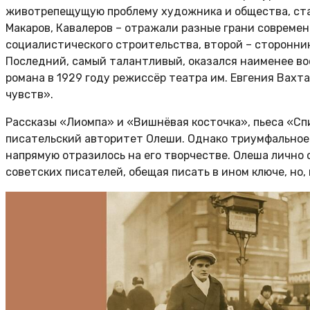
животрепещущую проблему художника и общества, старо
Макаров, Кавалеров – отражали разные грани совреме
социалистического строительства, второй – сторонник
Последний, самый талантливый, оказался наименее во
романа в 1929 году режиссёр театра им. Евгения Вахт
чувств».
Рассказы «Лиомпа» и «Вишнёвая косточка», пьеса «Спи
писательский авторитет Олеши. Однако триумфальное 
напрямую отразилось на его творчестве. Олеша лично
советских писателей, обещая писать в ином ключе, но, 