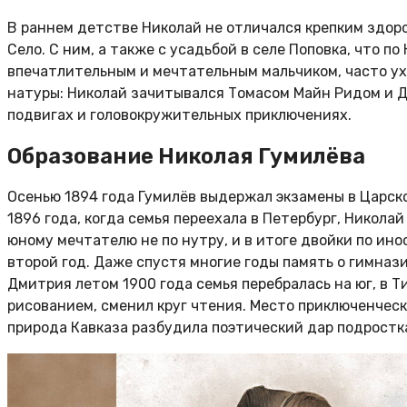
В раннем детстве Николай не отличался крепким здоро
Село. С ним, а также с усадьбой в селе Поповка, что 
впечатлительным и мечтательным мальчиком, часто ухо
натуры: Николай зачитывался Томасом Майн Ридом и 
подвигах и головокружительных приключениях.
Образование Николая Гумилёва
Осенью 1894 года Гумилёв выдержал экзамены в Царско
1896 года, когда семья переехала в Петербург, Никола
юному мечтателю не по нутру, и в итоге двойки по ин
второй год. Даже спустя многие годы память о гимназ
Дмитрия летом 1900 года семья перебралась на юг, в Т
рисованием, сменил круг чтения. Место приключенческ
природа Кавказа разбудила поэтический дар подростка