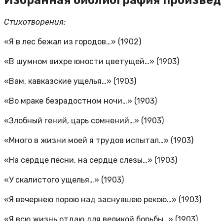
Стихотворения:
«Я в лес бежал из городов…» (1902)
«В шумном вихре юности цветущей…» (1903)
«Вам, кавказские ущелья…» (1903)
«Во мраке безрадостном ночи…» (1903)
«Злобный гений, царь сомнений…» (1903)
«Много в жизни моей я трудов испытал…» (1903)
«На сердце песни, на сердце слезы…» (1903)
«У скалистого ущелья…» (1903)
«Я вечернею порою над заснувшею рекою…» (1903)
«Я всю жизнь отдаю для великой борьбы…» (1903)