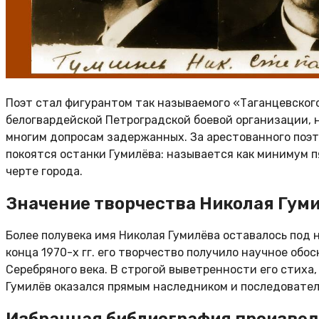
Поэт стал фигурантом так называемого «Таганцевског
белогвардейской Петроградской боевой организации, но
многим допросам задержанных. За арестованного поэта 
покоятся останки Гумилёва: называется как минимум п
черте города.
Значение творчества Николая Гум
Более полувека имя Николая Гумилёва оставалось под
конца 1970-х гг. его творчество получило научное обо
Серебряного века. В строгой выветренности его стих
Гумилёв оказался прямым наследником и последовател
Избранная библиография произвед