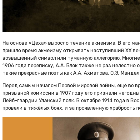
На основе «Цеха» выросло течение акмеизма. В его ман
пришло время акмеизму открывать наступивший XX век.
возвышенный символ или туманную аллегорию. Многие 
1906 года переписку, А.А. Блок также не раз нелестно
такие прекрасные поэты как А.А. Ахматова, О.Э. Мандел
Перед самым началом Первой мировой войны, ещё во вр
призывной комиссии в 1907 году его признали негодны
Лейб-гвардии Уланский полк. В октябре 1914 года в В
провели в тяжёлых боях, и за проявленную храбрость п