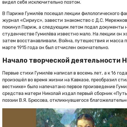
видел себя исключительно поэтом.
В Париже Гумилёв посещал лекции филологического фа
журнал «Сириус», завести знакомство с Д.С. Мережковс
покинул Париж, а следующим летом подал документы 
студенчестве Гумилёва известно мало. На лекции он х
затем восстанавливали. Война, путешествия и масса п
марте 1915 года он был отчислен окончательно.
Начало творческой деятельности 
Первые стихи Гумилёв написал в восемь лет, а к 16 го
произошёл во время жизни на Кавказе, преобразил сти
вестнике» было напечатано первое произведение Гумил
средства матери Николай издал первый сборник «Путь 
поэзии В.Я. Брюсова, откликнувшегося благожелатель