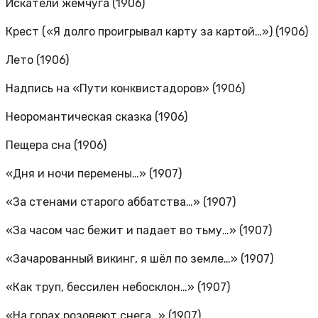
Искатели жемчуга (1906)
Крест («Я долго проигрывал карту за картой…») (1906)
Лето (1906)
Надпись на «Пути конквистадоров» (1906)
Неоромантическая сказка (1906)
Пещера сна (1906)
«Дня и ночи перемены…» (1907)
«За стенами старого аббатства…» (1907)
«За часом час бежит и падает во тьму…» (1907)
«Зачарованный викинг, я шёл по земле…» (1907)
«Как труп, бессилен небосклон…» (1907)
«На горах розовеют снега…» (1907)