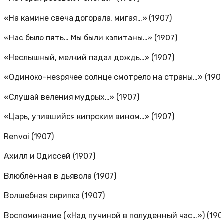
«На камине свеча догорала, мигая…» (1907)
«Нас было пять… Мы были капитаны…» (1907)
«Неслышный, мелкий падал дождь…» (1907)
«Одиноко-незрячее солнце смотрело на страны…» (190
«Слушай веления мудрых…» (1907)
«Царь, упившийся кипрским вином…» (1907)
Renvoi (1907)
Ахилл и Одиссей (1907)
Влюблённая в дьявола (1907)
Волшебная скрипка (1907)
Воспоминание («Над пучиной в полуденный час…») (190