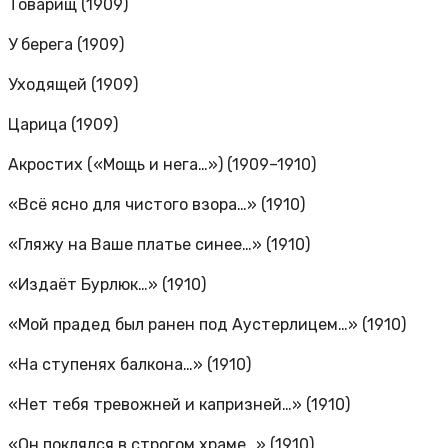
Товарищ (1909)
У берега (1909)
Уходящей (1909)
Царица (1909)
Акростих («Мощь и нега…») (1909–1910)
«Всё ясно для чистого взора…» (1910)
«Гляжу на Ваше платье синее…» (1910)
«Издаёт Бурлюк…» (1910)
«Мой прадед был ранен под Аустерлицем…» (1910)
«На ступенях балкона…» (1910)
«Нет тебя тревожней и капризней…» (1910)
«Он поклялся в строгом храме…» (1910)